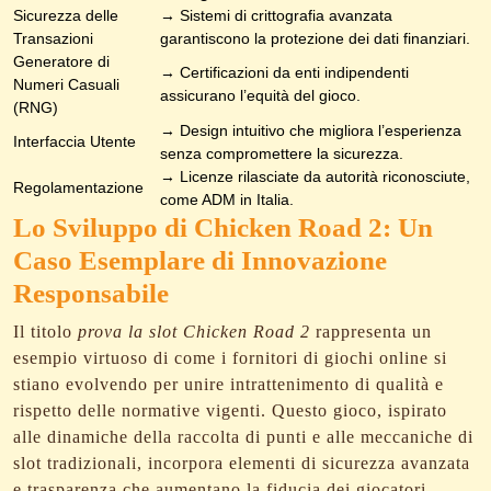
Sicurezza delle
→ Sistemi di crittografia avanzata
Transazioni
garantiscono la protezione dei dati finanziari.
Generatore di
→ Certificazioni da enti indipendenti
Numeri Casuali
assicurano l’equità del gioco.
(RNG)
→ Design intuitivo che migliora l’esperienza
Interfaccia Utente
senza compromettere la sicurezza.
→ Licenze rilasciate da autorità riconosciute,
Regolamentazione
come ADM in Italia.
Lo Sviluppo di Chicken Road 2: Un
Caso Esemplare di Innovazione
Responsabile
Il titolo
prova la slot Chicken Road 2
rappresenta un
esempio virtuoso di come i fornitori di giochi online si
stiano evolvendo per unire intrattenimento di qualità e
rispetto delle normative vigenti. Questo gioco, ispirato
alle dinamiche della raccolta di punti e alle meccaniche di
slot tradizionali, incorpora elementi di sicurezza avanzata
e trasparenza che aumentano la fiducia dei giocatori.