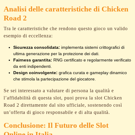
Analisi delle caratteristiche di Chicken
Road 2
Tra le caratteristiche che rendono questo gioco un valido
esempio di eccellenza:
Sicurezza consolidata:
implementa sistemi crittografici di
ultima generazione per la protezione dei dati.
Fairness garantita:
RNG certificato e regolarmente verificato
da enti indipendenti.
Design coinvolgente:
grafica curata e gameplay dinamico
che stimola la partecipazione del giocatore.
Se sei interessato a valutare di persona la qualità e
l’affidabilità di questa slot, puoi prova la slot Chicken
Road 2 direttamente dal sito ufficiale, sostenendo così
un’offerta di gioco responsabile e di alta qualità.
Conclusione: Il Futuro delle Slot
Online in Italia