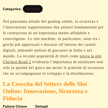
Quartos
Categories:
Nel panorama attuale del gaming online, la sicurezza e
l’innovazione rappresentano due pilastri fondamentali per
la costruzione di un’esperienza utente affidabile e
coinvolgente. Le slot machine, in particolare, sono tra i
giochi più apprezzati e discussi all’interno dei casinò
digitali, attirando milioni di giocatori in Italia e nel
mondo. La recente popolarità di titoli come
prova la slot
Chicken Road 2
evidenzia l’importanza di analizzare non
solo la qualità del gioco ma anche le pratiche di sicurezza
che ne accompagnano lo sviluppo e la distribuzione.
La Crescita del Settore delle Slot
Online: Innovazione, Sicurezza e
Fiducia
Fattore Chiave
Dettagli