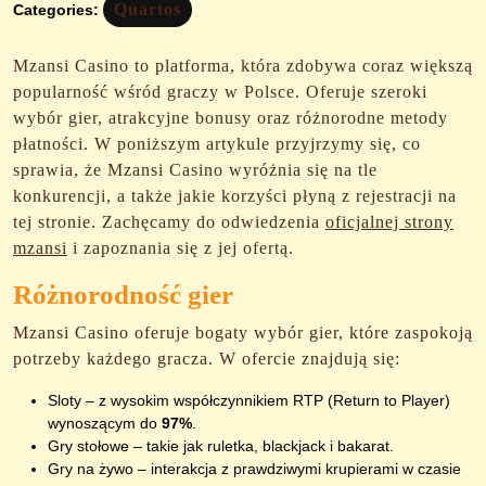
Quartos
Categories:
Mzansi Casino to platforma, która zdobywa coraz większą
popularność wśród graczy w Polsce. Oferuje szeroki
wybór gier, atrakcyjne bonusy oraz różnorodne metody
płatności. W poniższym artykule przyjrzymy się, co
sprawia, że Mzansi Casino wyróżnia się na tle
konkurencji, a także jakie korzyści płyną z rejestracji na
tej stronie. Zachęcamy do odwiedzenia
oficjalnej strony
mzansi
i zapoznania się z jej ofertą.
Różnorodność gier
Mzansi Casino oferuje bogaty wybór gier, które zaspokoją
potrzeby każdego gracza. W ofercie znajdują się:
Sloty – z wysokim współczynnikiem RTP (Return to Player)
wynoszącym do
97%
.
Gry stołowe – takie jak ruletka, blackjack i bakarat.
Gry na żywo – interakcja z prawdziwymi krupierami w czasie