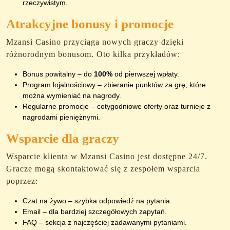
rzeczywistym.
Atrakcyjne bonusy i promocje
Mzansi Casino przyciąga nowych graczy dzięki
różnorodnym bonusom. Oto kilka przykładów:
Bonus powitalny – do
100%
od pierwszej wpłaty.
Program lojalnościowy – zbieranie punktów za grę, które
można wymieniać na nagrody.
Regularne promocje – cotygodniowe oferty oraz turnieje z
nagrodami pieniężnymi.
Wsparcie dla graczy
Wsparcie klienta w Mzansi Casino jest dostępne 24/7.
Gracze mogą skontaktować się z zespołem wsparcia
poprzez:
Czat na żywo – szybka odpowiedź na pytania.
Email – dla bardziej szczegółowych zapytań.
FAQ – sekcja z najczęściej zadawanymi pytaniami.