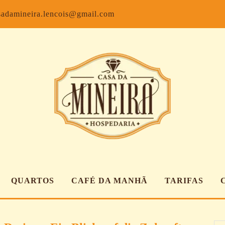
Facebook
Inst
sadamineira.lencois@gmail.com
QUARTOS
CAFÉ DA MANHÃ
TARIFAS