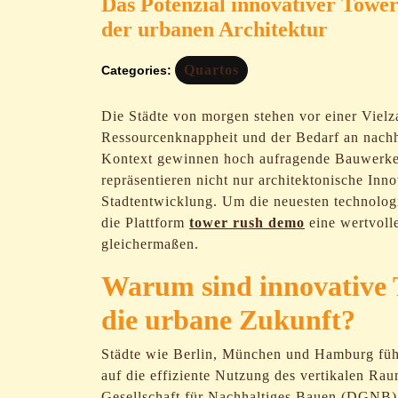
Das Potenzial innovativer Tower
der urbanen Architektur
Quartos
Categories:
Die Städte von morgen stehen vor einer Vie
Ressourcenknappheit und der Bedarf an nachh
Kontext gewinnen hoch aufragende Bauwerke
repräsentieren nicht nur architektonische Inn
Stadtentwicklung. Um die neuesten technologi
die Plattform
tower rush demo
eine wertvolle
gleichermaßen.
Warum sind innovative T
die urbane Zukunft?
Städte wie Berlin, München und Hamburg führe
auf die effiziente Nutzung des vertikalen Ra
Gesellschaft für Nachhaltiges Bauen (DGNB)