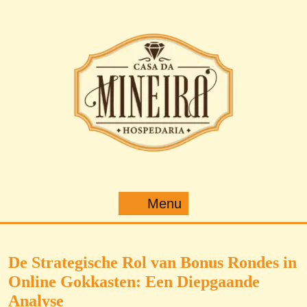
Pular
para
o
conteúdo
Menu
Menu
De Strategische Rol van Bonus Rondes in
Online Gokkasten: Een Diepgaande
Analyse