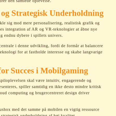
edrer den samlede oplevelse.
 og Strategisk Underholdning
kle sig mod mere personalisering, realistisk grafik og
es integration af AR og VR-teknologier at åbne nye
ig endnu dybere i spillets univers.
entrale i denne udvikling, fordi de formår at balancere
knologi for at fastholde interesse og skabe langvarige
for Succes i Mobilgaming
 spiloplevelsen skal være intuitiv, engagerende og
æsenteres, spiller samtidig en ikke desto mindre kritisk
cloud computing og brugercentreret design driver
 Rushox med det samme på mobilen en vigtig ressource
l strategisk underholdning af høj kvalitet.