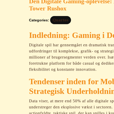
Den Digitale Gaming-oplevelse:
Tower Rushox
Quartos
Categories:
Indledning: Gaming i D
Digitale spil har gennemgået en dramatisk tran
udfordringer til komplekse, grafik- og strategi
millioner af brugersegmenter verden over. Is
foretrukne platform for både casual og dedike
fleksibilitet og konstante innovation.
Tendenser inden for Mob
Strategisk Underholdni
Data viser, at mere end 50% af alle digitale sp
understreger den eksplosive vækst i sectoren. 
actionfyldte, taktiske spil, der kan spilles i