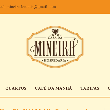
Facebook
Inst
sadamineira.lencois@gmail.com
QUARTOS
CAFÉ DA MANHÃ
TARIFAS