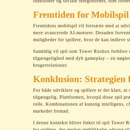
funktioner og sociale integrationer, som forb
Fremtiden for Mobilspil
Fremtidens mobilspil vil fortsætte med at udvi
mere avancerede AI-motorer. Desuden forvent
muligheder for spillere, hvor de kan indleve s
Samtidig vil spil som Tower Rushox forblive c
tilgængelighed med dyb gameplay – en nøglete
brugerrelationer.
Konklusion: Strategien 
For både udviklere og spillere er det klart, at
tilgængelig. Plattformen, hvorpå disse spil pr
rolle. Kombinationen af kunstig intelligens, 
markedet fremad.
I denne kontekst bliver linket til spil Tower
for spillere, der ønsker øjeblikkelig adgang ti