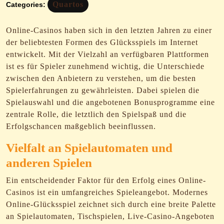
Quartos
Categories:
Online-Casinos haben sich in den letzten Jahren zu einer
der beliebtesten Formen des Glücksspiels im Internet
entwickelt. Mit der Vielzahl an verfügbaren Plattformen
ist es für Spieler zunehmend wichtig, die Unterschiede
zwischen den Anbietern zu verstehen, um die besten
Spielerfahrungen zu gewährleisten. Dabei spielen die
Spielauswahl und die angebotenen Bonusprogramme eine
zentrale Rolle, die letztlich den Spielspaß und die
Erfolgschancen maßgeblich beeinflussen.
Vielfalt an Spielautomaten und
anderen Spielen
Ein entscheidender Faktor für den Erfolg eines Online-
Casinos ist ein umfangreiches Spieleangebot. Modernes
Online-Glücksspiel zeichnet sich durch eine breite Palette
an Spielautomaten, Tischspielen, Live-Casino-Angeboten