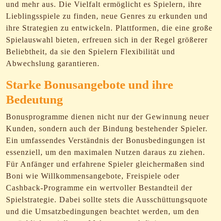
und mehr aus. Die Vielfalt ermöglicht es Spielern, ihre
Lieblingsspiele zu finden, neue Genres zu erkunden und
ihre Strategien zu entwickeln. Plattformen, die eine große
Spielauswahl bieten, erfreuen sich in der Regel größerer
Beliebtheit, da sie den Spielern Flexibilität und
Abwechslung garantieren.
Starke Bonusangebote und ihre
Bedeutung
Bonusprogramme dienen nicht nur der Gewinnung neuer
Kunden, sondern auch der Bindung bestehender Spieler.
Ein umfassendes Verständnis der Bonusbedingungen ist
essenziell, um den maximalen Nutzen daraus zu ziehen.
Für Anfänger und erfahrene Spieler gleichermaßen sind
Boni wie Willkommensangebote, Freispiele oder
Cashback-Programme ein wertvoller Bestandteil der
Spielstrategie. Dabei sollte stets die Ausschüttungsquote
und die Umsatzbedingungen beachtet werden, um den