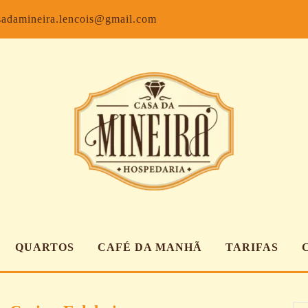
Facebook
Inst
sadamineira.lencois@gmail.com
QUARTOS
CAFÉ DA MANHÃ
TARIFAS