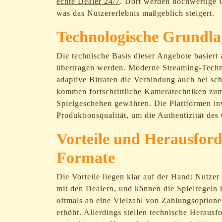
echte Dealer 24/7
. Dort werden hochwertige 
was das Nutzererlebnis maßgeblich steigert.
Technologische Grundla
Die technische Basis dieser Angebote basiert
übertragen werden. Moderne Streaming-Techn
adaptive Bitraten die Verbindung auch bei schl
kommen fortschrittliche Kameratechniken zum
Spielgeschehen gewähren. Die Plattformen inve
Produktionsqualität, um die Authentizität de
Vorteile und Herausford
Formate
Die Vorteile liegen klar auf der Hand: Nutzer 
mit den Dealern, und können die Spielregeln 
oftmals an eine Vielzahl von Zahlungsoptione
erhöht. Allerdings stellen technische Herausf