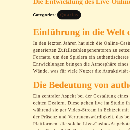
Die Entwicklung des Live-Onlin
Quartos
Categories:
Einführung in die Welt 
In den letzten Jahren hat sich die Online-Cas
generierten Zufallszahlengeneratoren zu setz
Formate, um den Spielern ein authentischeres
Entwicklungen bringen die Atmosphäre eines l
Wände, was für viele Nutzer die Attraktivität 
Die Bedeutung von authe
Ein zentraler Aspekt bei der Gestaltung eines 
echten Dealern. Diese gehen live im Studio i
während sie per Video-Stream in Echtzeit mit
der Präsenz und Vertrauenswürdigkeit, das bei
Plattformen, die solche Live-Casino-Angebote