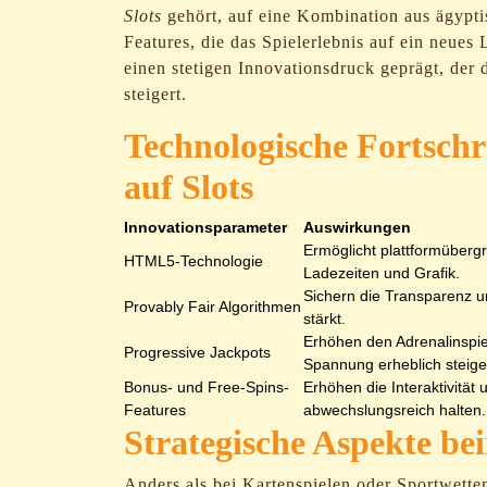
Slots
gehört, auf eine Kombination aus ägypti
Features, die das Spielerlebnis auf ein neues
einen stetigen Innovationsdruck geprägt, der 
steigert.
Technologische Fortschr
auf Slots
Innovationsparameter
Auswirkungen
Ermöglicht plattformüberg
HTML5-Technologie
Ladezeiten und Grafik.
Sichern die Transparenz u
Provably Fair Algorithmen
stärkt.
Erhöhen den Adrenalinspi
Progressive Jackpots
Spannung erheblich steiger
Bonus- und Free-Spins-
Erhöhen die Interaktivitä
Features
abwechslungsreich halten.
Strategische Aspekte be
Anders als bei Kartenspielen oder Sportwette