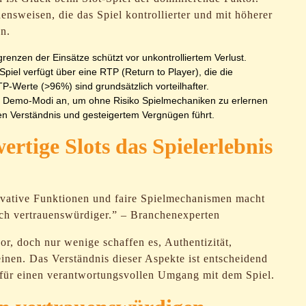
nsweisen, die das Spiel kontrollierter und mit höherer
en.
renzen der Einsätze schützt vor unkontrolliertem Verlust.
-Spiel verfügt über eine RTP (Return to Player), die die
P-Werte (>96%) sind grundsätzlich vorteilhafter.
en Demo-Modi an, um ohne Risiko Spielmechaniken zu erlernen
en Verständnis und gesteigertem Vergnügen führt.
rtige Slots das Spielerlebnis
novative Funktionen und faire Spielmechanismen macht
auch vertrauenswürdiger.” – Branchenexperten
or, doch nur wenige schaffen es, Authentizität,
inen. Das Verständnis dieser Aspekte ist entscheidend
 für einen verantwortungsvollen Umgang mit dem Spiel.