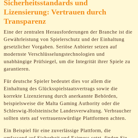
Sicherheitsstandards und
Lizensierung: Vertrauen durch
Transparenz
Eine der zentralen Herausforderungen der Branche ist die
Gewährleistung von Spielerschutz und der Einhaltung
gesetzlicher Vorgaben. Seriöse Anbieter setzen auf
modernste Verschlüsselungstechnologien und
unabhängige Prüfsiegel, um die Integrität ihrer Spiele zu
garantieren.
Für deutsche Spieler bedeutet dies vor allem die
Einhaltung des Glücksspielstaatsvertrags sowie die
korrekte Lizenzierung durch anerkannte Behörden,
beispielsweise die Malta Gaming Authority oder die
Schleswig-Holsteinische Landesverwaltung. Verbraucher
sollten stets auf vertrauenswürdige Plattformen achten.
Ein Beispiel für eine zuverlässige Plattform, die
umfassend auf Sicherheit und Fairness setzt, finden Sie