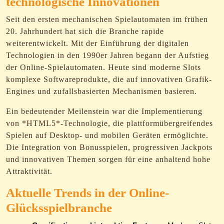
technologische Innovationen
Seit den ersten mechanischen Spielautomaten im frühen
20. Jahrhundert hat sich die Branche rapide
weiterentwickelt. Mit der Einführung der digitalen
Technologien in den 1990er Jahren begann der Aufstieg
der Online-Spielautomaten. Heute sind moderne Slots
komplexe Softwareprodukte, die auf innovativen Grafik-
Engines und zufallsbasierten Mechanismen basieren.
Ein bedeutender Meilenstein war die Implementierung
von *HTML5*-Technologie, die plattformübergreifendes
Spielen auf Desktop- und mobilen Geräten ermöglichte.
Die Integration von Bonusspielen, progressiven Jackpots
und innovativen Themen sorgen für eine anhaltend hohe
Attraktivität.
Aktuelle Trends in der Online-
Glücksspielbranche