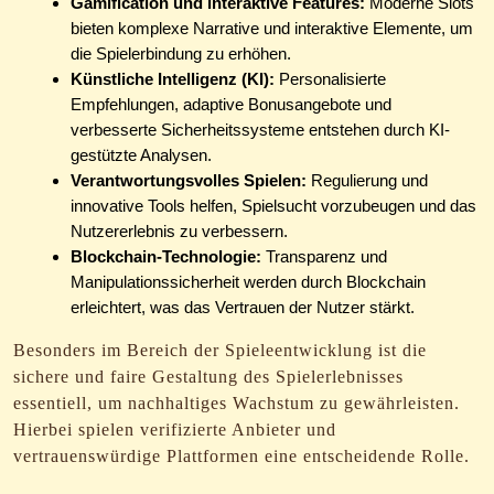
Gamification und interaktive Features:
Moderne Slots
bieten komplexe Narrative und interaktive Elemente, um
die Spielerbindung zu erhöhen.
Künstliche Intelligenz (KI):
Personalisierte
Empfehlungen, adaptive Bonusangebote und
verbesserte Sicherheitssysteme entstehen durch KI-
gestützte Analysen.
Verantwortungsvolles Spielen:
Regulierung und
innovative Tools helfen, Spielsucht vorzubeugen und das
Nutzererlebnis zu verbessern.
Blockchain-Technologie:
Transparenz und
Manipulationssicherheit werden durch Blockchain
erleichtert, was das Vertrauen der Nutzer stärkt.
Besonders im Bereich der Spieleentwicklung ist die
sichere und faire Gestaltung des Spielerlebnisses
essentiell, um nachhaltiges Wachstum zu gewährleisten.
Hierbei spielen verifizierte Anbieter und
vertrauenswürdige Plattformen eine entscheidende Rolle.