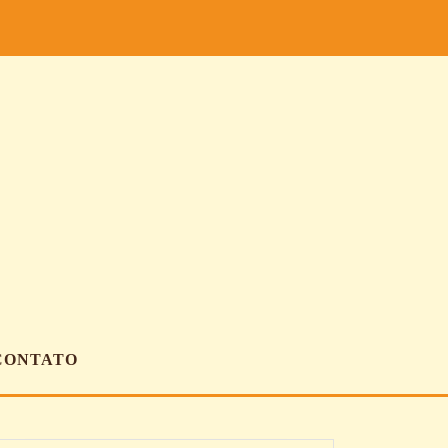
agram
CONTATO