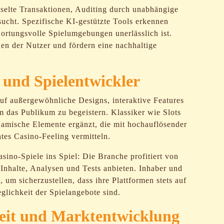
selte Transaktionen, Auditing durch unabhängige
ucht. Spezifische KI-gestützte Tools erkennen
wortungsvolle Spielumgebungen unerlässlich ist.
en der Nutzer und fördern eine nachhaltige
 und Spielentwickler
auf außergewöhnliche Designs, interaktive Features
m das Publikum zu begeistern. Klassiker wie Slots
namische Elemente ergänzt, die mit hochauflösender
tes Casino-Feeling vermitteln.
ino-Spiele ins Spiel: Die Branche profitiert von
 Inhalte, Analysen und Tests anbieten. Inhaber und
, um sicherzustellen, dass ihre Plattformen stets auf
lichkeit der Spielangebote sind.
keit und Marktentwicklung