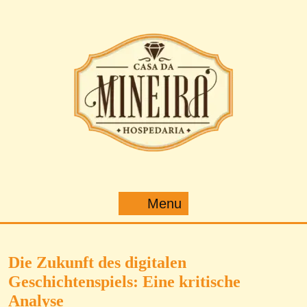
Pular
para
o
conteúdo
Menu
Menu
Die Zukunft des digitalen
Geschichtenspiels: Eine kritische
Analyse