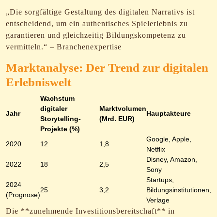
„Die sorgfältige Gestaltung des digitalen Narrativs ist
entscheidend, um ein authentisches Spielerlebnis zu
garantieren und gleichzeitig Bildungskompetenz zu
vermitteln.“ – Branchenexpertise
Marktanalyse: Der Trend zur digitalen
Erlebniswelt
Wachstum
digitaler
Marktvolumen
Jahr
Hauptakteure
Storytelling-
(Mrd. EUR)
Projekte (%)
Google, Apple,
2020
12
1,8
Netflix
Disney, Amazon,
2022
18
2,5
Sony
Startups,
2024
25
3,2
Bildungsinstitutionen,
(Prognose)
Verlage
Die **zunehmende Investitionsbereitschaft** in