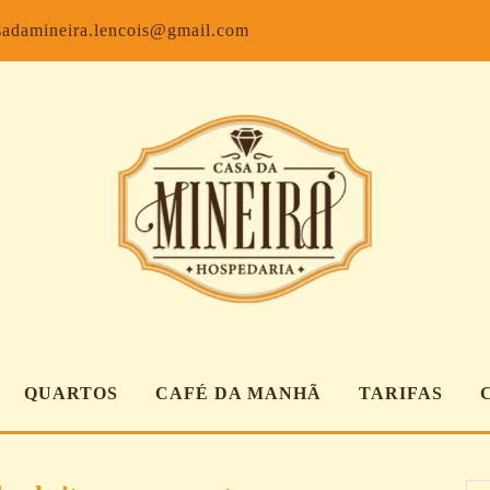
Facebook
Inst
sadamineira.lencois@gmail.com
QUARTOS
CAFÉ DA MANHÃ
TARIFAS