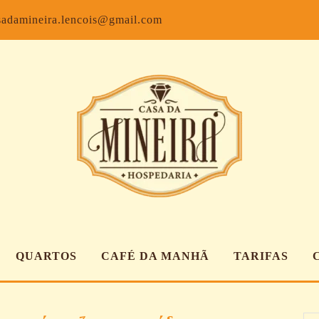
Facebook
Inst
sadamineira.lencois@gmail.com
QUARTOS
CAFÉ DA MANHÃ
TARIFAS