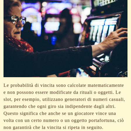
Le probabilità di vincita sono calcolate matematicamente
e non possono essere modificate da rituali o oggetti. Le
slot, per esempio, utilizzano generatori di numeri casuali,
garantendo che ogni giro sia indipendente dagli altri.
Questo significa che anche se un giocatore vince una
volta con un certo numero o un oggetto portafortuna, ciò
non garantirà che la vincita si ripeta in seguito.