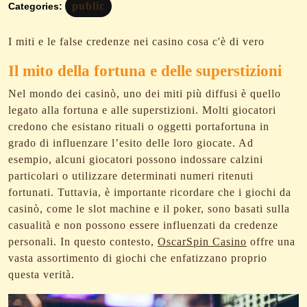
public
Categories:
I miti e le false credenze nei casino cosa c'è di vero
Il mito della fortuna e delle superstizioni
Nel mondo dei casinò, uno dei miti più diffusi è quello
legato alla fortuna e alle superstizioni. Molti giocatori
credono che esistano rituali o oggetti portafortuna in
grado di influenzare l’esito delle loro giocate. Ad
esempio, alcuni giocatori possono indossare calzini
particolari o utilizzare determinati numeri ritenuti
fortunati. Tuttavia, è importante ricordare che i giochi da
casinò, come le slot machine e il poker, sono basati sulla
casualità e non possono essere influenzati da credenze
personali. In questo contesto,
OscarSpin Casino
offre una
vasta assortimento di giochi che enfatizzano proprio
questa verità.