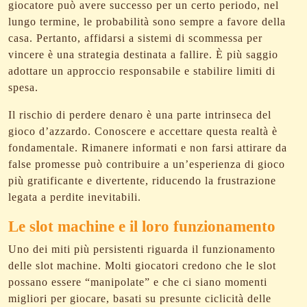
giocatore può avere successo per un certo periodo, nel
lungo termine, le probabilità sono sempre a favore della
casa. Pertanto, affidarsi a sistemi di scommessa per
vincere è una strategia destinata a fallire. È più saggio
adottare un approccio responsabile e stabilire limiti di
spesa.
Il rischio di perdere denaro è una parte intrinseca del
gioco d’azzardo. Conoscere e accettare questa realtà è
fondamentale. Rimanere informati e non farsi attirare da
false promesse può contribuire a un’esperienza di gioco
più gratificante e divertente, riducendo la frustrazione
legata a perdite inevitabili.
Le slot machine e il loro funzionamento
Uno dei miti più persistenti riguarda il funzionamento
delle slot machine. Molti giocatori credono che le slot
possano essere “manipolate” e che ci siano momenti
migliori per giocare, basati su presunte ciclicità delle