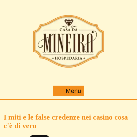
Pular
para
o
conteúdo
Menu
Menu
I miti e le false credenze nei casino cosa
c'è di vero