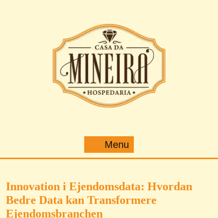
Pular
para
o
conteúdo
Menu
Menu
Innovation i Ejendomsdata: Hvordan
Bedre Data kan Transformere
Ejendomsbranchen