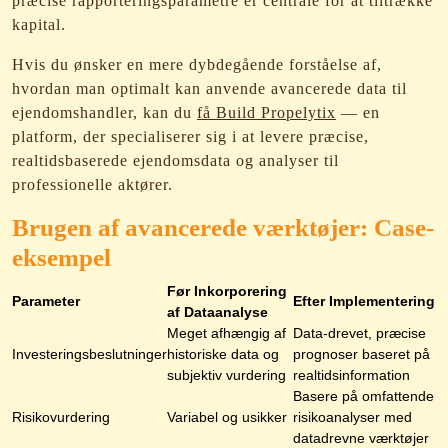
præcise rapporteringsparametre er centrale for at tiltrække
kapital.
Hvis du ønsker en mere dybdegående forståelse af,
hvordan man optimalt kan anvende avancerede data til
ejendomshandler, kan du
få Build Propelytix
— en
platform, der specialiserer sig i at levere præcise,
realtidsbaserede ejendomsdata og analyser til
professionelle aktører.
Brugen af avancerede værktøjer: Case-
eksempel
Før Inkorporering
Parameter
Efter Implementering
af Dataanalyse
Meget afhængig af
Data-drevet, præcise
Investeringsbeslutninger
historiske data og
prognoser baseret på
subjektiv vurdering
realtidsinformation
Basere på omfattende
Risikovurdering
Variabel og usikker
risikoanalyser med
datadrevne værktøjer