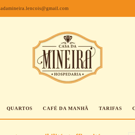
Facebook
Inst
sadamineira.lencois@gmail.com
QUARTOS
CAFÉ DA MANHÃ
TARIFAS