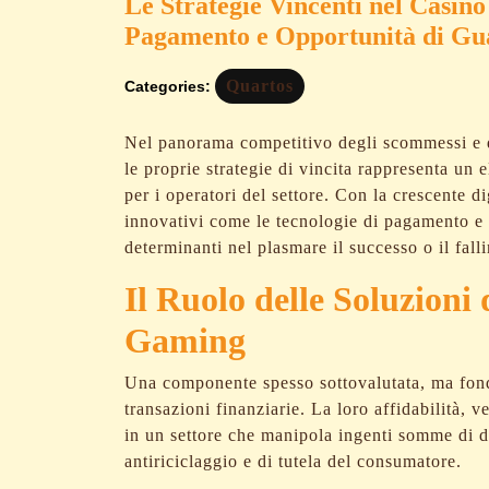
Le Strategie Vincenti nel Casinò
Pagamento e Opportunità di G
Quartos
Categories:
Nel panorama competitivo degli scommessi e de
le proprie strategie di vincita rappresenta un e
per i operatori del settore. Con la crescente d
innovativi come le tecnologie di pagamento e g
determinanti nel plasmare il successo o il fal
Il Ruolo delle Soluzioni
Gaming
Una componente spesso sottovalutata, ma fonda
transazioni finanziarie. La loro affidabilità, 
in un settore che manipola ingenti somme di d
antiriciclaggio e di tutela del consumatore.