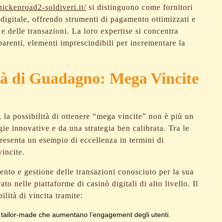
chickenroad2-soldiveri.it/
si distinguono come fornitori
 digitale, offrendo strumenti di pagamento ottimizzati e
 e delle transazioni. La loro expertise si concentra
parenti, elementi imprescindibili per incrementare la
tà di Guadagno: Mega Vincite
, la possibilità di ottenere “mega vincite” non è più un
ie innovative e da una strategia ben calibrata. Tra le
presenta un esempio di eccellenza in termini di
vincite.
ento e gestione delle transazioni conosciuto per la sua
to nelle piattaforme di casinò digitali di alto livello. Il
lità di vincita tramite:
vi tailor-made che aumentano l’engagement degli utenti.