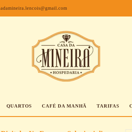
Facebook
Inst
sadamineira.lencois@gmail.com
QUARTOS
CAFÉ DA MANHÃ
TARIFAS