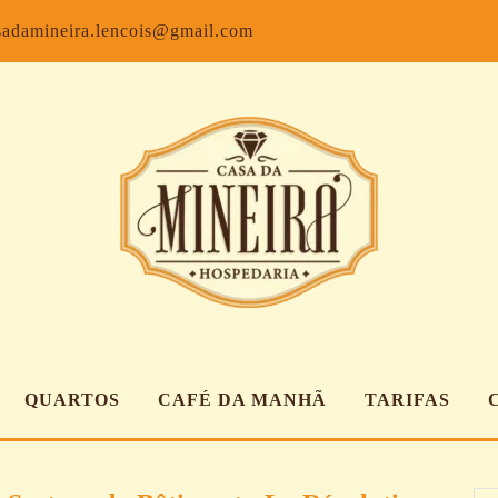
Facebook
Inst
sadamineira.lencois@gmail.com
QUARTOS
CAFÉ DA MANHÃ
TARIFAS