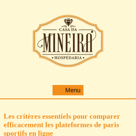
Pular
para
o
conteúdo
Menu
Menu
Les critères essentiels pour comparer
efficacement les plateformes de paris
sportifs en ligne