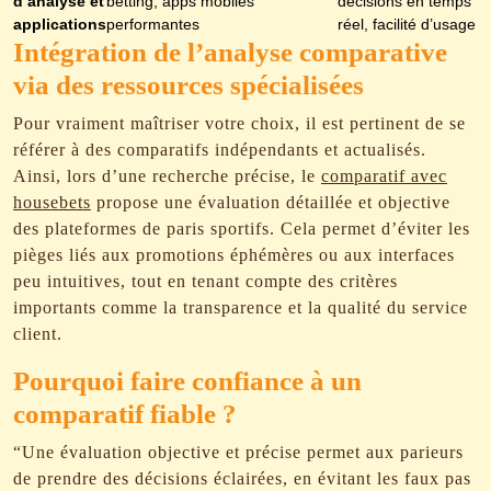
d’analyse et
betting, apps mobiles
décisions en temps
applications
performantes
réel, facilité d’usage
Intégration de l’analyse comparative
via des ressources spécialisées
Pour vraiment maîtriser votre choix, il est pertinent de se
référer à des comparatifs indépendants et actualisés.
Ainsi, lors d’une recherche précise, le
comparatif avec
housebets
propose une évaluation détaillée et objective
des plateformes de paris sportifs. Cela permet d’éviter les
pièges liés aux promotions éphémères ou aux interfaces
peu intuitives, tout en tenant compte des critères
importants comme la transparence et la qualité du service
client.
Pourquoi faire confiance à un
comparatif fiable ?
“Une évaluation objective et précise permet aux parieurs
de prendre des décisions éclairées, en évitant les faux pas