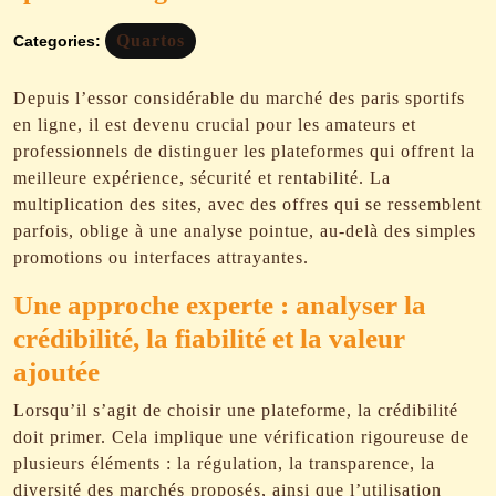
Quartos
Categories:
Depuis l’essor considérable du marché des paris sportifs
en ligne, il est devenu crucial pour les amateurs et
professionnels de distinguer les plateformes qui offrent la
meilleure expérience, sécurité et rentabilité. La
multiplication des sites, avec des offres qui se ressemblent
parfois, oblige à une analyse pointue, au-delà des simples
promotions ou interfaces attrayantes.
Une approche experte : analyser la
crédibilité, la fiabilité et la valeur
ajoutée
Lorsqu’il s’agit de choisir une plateforme, la crédibilité
doit primer. Cela implique une vérification rigoureuse de
plusieurs éléments : la régulation, la transparence, la
diversité des marchés proposés, ainsi que l’utilisation