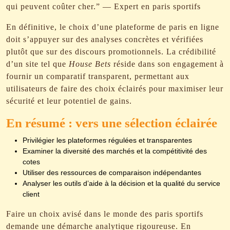
qui peuvent coûter cher.” — Expert en paris sportifs
En définitive, le choix d’une plateforme de paris en ligne
doit s’appuyer sur des analyses concrètes et vérifiées
plutôt que sur des discours promotionnels. La crédibilité
d’un site tel que
House Bets
réside dans son engagement à
fournir un comparatif transparent, permettant aux
utilisateurs de faire des choix éclairés pour maximiser leur
sécurité et leur potentiel de gains.
En résumé : vers une sélection éclairée
Privilégier les plateformes régulées et transparentes
Examiner la diversité des marchés et la compétitivité des
cotes
Utiliser des ressources de comparaison indépendantes
Analyser les outils d’aide à la décision et la qualité du service
client
Faire un choix avisé dans le monde des paris sportifs
demande une démarche analytique rigoureuse. En