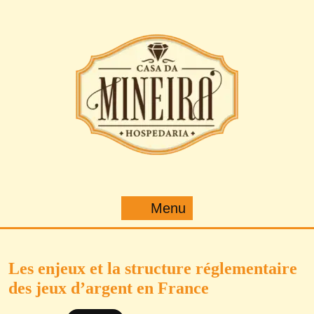
Pular
para
o
conteúdo
Menu
Menu
Les enjeux et la structure réglementaire
des jeux d’argent en France