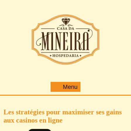
Pular
para
o
conteúdo
Menu
Menu
Les stratégies pour maximiser ses gains
aux casinos en ligne