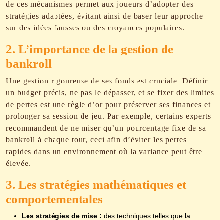
de ces mécanismes permet aux joueurs d’adopter des
stratégies adaptées, évitant ainsi de baser leur approche
sur des idées fausses ou des croyances populaires.
2. L’importance de la gestion de
bankroll
Une gestion rigoureuse de ses fonds est cruciale. Définir
un budget précis, ne pas le dépasser, et se fixer des limites
de pertes est une règle d’or pour préserver ses finances et
prolonger sa session de jeu. Par exemple, certains experts
recommandent de ne miser qu’un pourcentage fixe de sa
bankroll à chaque tour, ceci afin d’éviter les pertes
rapides dans un environnement où la variance peut être
élevée.
3. Les stratégies mathématiques et
comportementales
Les stratégies de mise :
des techniques telles que la