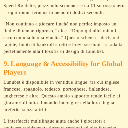
Speed Roulette, piazzando scommesse da €1 su rosso/nero
—ogni round termina in meno di dodici secondi.
“Non continuo a giocare finché non perdo; imposto un
limite di tempo rigoroso,” dice. “Dopo quindici minuti
esco con una buona vincita.” Questo schema—decisioni
rapide, limiti di bankroll stretti e brevi sessioni—si adatta
perfettamente alla filosofia di design di Lunubet.
9. Language & Accessibility for Global
Players
Lunubet è disponibile in ventidue lingue, tra cui inglese,
francese, spagnolo, tedesco, portoghese, finlandese,
ungherese e altre. Questo ampio supporto rende facile ai
giocatori di tutto il mondo interagire nella loro lingua
preferita senza attriti.
L’interfaccia multilingue aiuta anche i giocatori a
navigare rapidamente durante sessioni ad alta intensità,