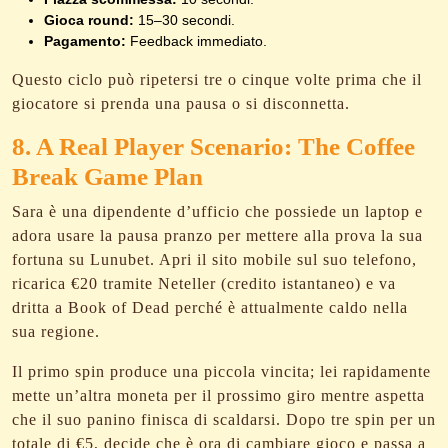
Gioca round:
15–30 secondi.
Pagamento:
Feedback immediato.
Questo ciclo può ripetersi tre o cinque volte prima che il
giocatore si prenda una pausa o si disconnetta.
8. A Real Player Scenario: The Coffee
Break Game Plan
Sara è una dipendente d’ufficio che possiede un laptop e
adora usare la pausa pranzo per mettere alla prova la sua
fortuna su Lunubet. Apri il sito mobile sul suo telefono,
ricarica €20 tramite Neteller (credito istantaneo) e va
dritta a Book of Dead perché è attualmente caldo nella
sua regione.
Il primo spin produce una piccola vincita; lei rapidamente
mette un’altra moneta per il prossimo giro mentre aspetta
che il suo panino finisca di scaldarsi. Dopo tre spin per un
totale di €5, decide che è ora di cambiare gioco e passa a