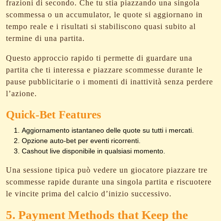
frazioni di secondo. Che tu stia piazzando una singola
scommessa o un accumulator, le quote si aggiornano in
tempo reale e i risultati si stabiliscono quasi subito al
termine di una partita.
Questo approccio rapido ti permette di guardare una
partita che ti interessa e piazzare scommesse durante le
pause pubblicitarie o i momenti di inattività senza perdere
l’azione.
Quick‑Bet Features
Aggiornamento istantaneo delle quote su tutti i mercati.
Opzione auto‑bet per eventi ricorrenti.
Cashout live disponibile in qualsiasi momento.
Una sessione tipica può vedere un giocatore piazzare tre
scommesse rapide durante una singola partita e riscuotere
le vincite prima del calcio d’inizio successivo.
5. Payment Methods that Keep the