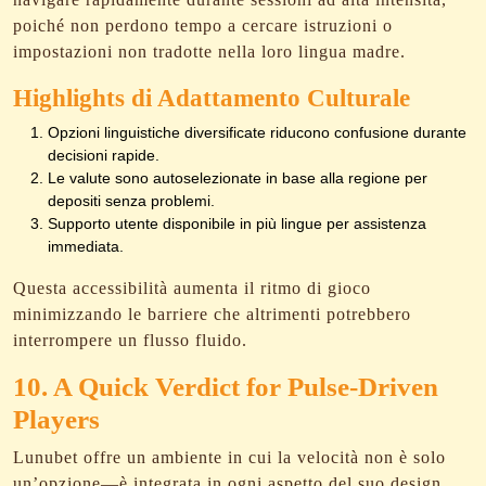
poiché non perdono tempo a cercare istruzioni o
impostazioni non tradotte nella loro lingua madre.
Highlights di Adattamento Culturale
Opzioni linguistiche diversificate riducono confusione durante
decisioni rapide.
Le valute sono autoselezionate in base alla regione per
depositi senza problemi.
Supporto utente disponibile in più lingue per assistenza
immediata.
Questa accessibilità aumenta il ritmo di gioco
minimizzando le barriere che altrimenti potrebbero
interrompere un flusso fluido.
10. A Quick Verdict for Pulse‑Driven
Players
Lunubet offre un ambiente in cui la velocità non è solo
un’opzione—è integrata in ogni aspetto del suo design.