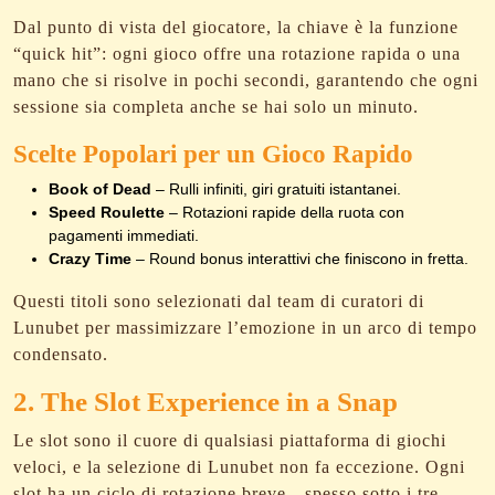
Dal punto di vista del giocatore, la chiave è la funzione
“quick hit”: ogni gioco offre una rotazione rapida o una
mano che si risolve in pochi secondi, garantendo che ogni
sessione sia completa anche se hai solo un minuto.
Scelte Popolari per un Gioco Rapido
Book of Dead
– Rulli infiniti, giri gratuiti istantanei.
Speed Roulette
– Rotazioni rapide della ruota con
pagamenti immediati.
Crazy Time
– Round bonus interattivi che finiscono in fretta.
Questi titoli sono selezionati dal team di curatori di
Lunubet per massimizzare l’emozione in un arco di tempo
condensato.
2. The Slot Experience in a Snap
Le slot sono il cuore di qualsiasi piattaforma di giochi
veloci, e la selezione di Lunubet non fa eccezione. Ogni
slot ha un ciclo di rotazione breve—spesso sotto i tre