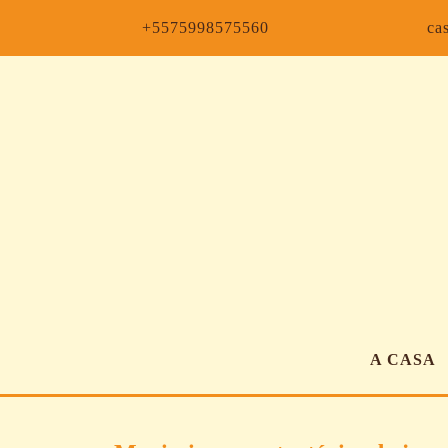
Pular
+5575998575560
ca
para
o
conteúdo
A CASA