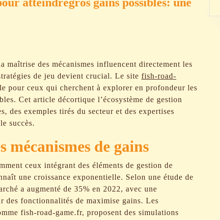
pour atteindregros gains possibles: une
la maîtrise des mécanismes influencent directement les
ratégies de jeu devient crucial. Le site
fish-road-
e pour ceux qui cherchent à explorer en profondeur les
bles
. Cet article décortique l’écosystème de gestion
, des exemples tirés du secteur et des expertises
le succès.
s mécanismes de gains
tamment ceux intégrant des éléments de gestion de
nnaît une croissance exponentielle. Selon une étude de
marché a augmenté de 35% en 2022, avec une
ur des fonctionnalités de maximise gains. Les
comme fish-road-game.fr, proposent des simulations