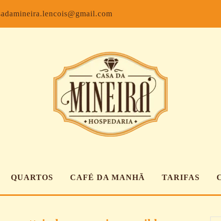
Facebook
Inst
sadamineira.lencois@gmail.com
QUARTOS
CAFÉ DA MANHÃ
TARIFAS