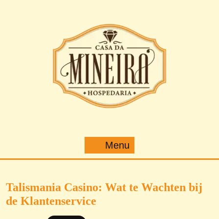
Pular
para
o
conteúdo
Menu
Menu
Talismania Casino: Wat te Wachten bij
de Klantenservice