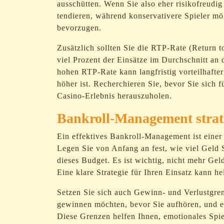
ausschütten. Wenn Sie also eher risikofreudig
tendieren, während konservativere Spieler mög
bevorzugen.
Zusätzlich sollten Sie die RTP-Rate (Return t
viel Prozent der Einsätze im Durchschnitt an 
hohen RTP-Rate kann langfristig vorteilhafter
höher ist. Recherchieren Sie, bevor Sie sich 
Casino-Erlebnis herauszuholen.
Bankroll-Management stra
Ein effektives Bankroll-Management ist einer
Legen Sie von Anfang an fest, wie viel Geld Si
dieses Budget. Es ist wichtig, nicht mehr Geld
Eine klare Strategie für Ihren Einsatz kann h
Setzen Sie sich auch Gewinn- und Verlustgren
gewinnen möchten, bevor Sie aufhören, und eb
Diese Grenzen helfen Ihnen, emotionales Spi