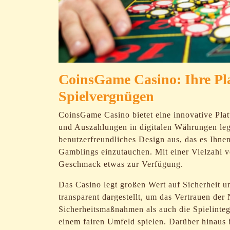
CoinsGame Casino: Ihre Plat
Spielvergnügen
CoinsGame Casino bietet eine innovative Platt
und Auszahlungen in digitalen Währungen leg
benutzerfreundliches Design aus, das es Ihnen
Gamblings einzutauchen. Mit einer Vielzahl v
Geschmack etwas zur Verfügung.
Das Casino legt großen Wert auf Sicherheit 
transparent dargestellt, um das Vertrauen de
Sicherheitsmaßnahmen als auch die Spielintegri
einem fairen Umfeld spielen. Darüber hinaus