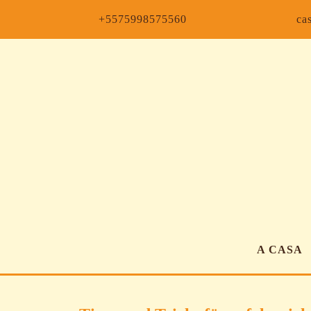
Pular
+5575998575560
ca
para
o
conteúdo
A CASA