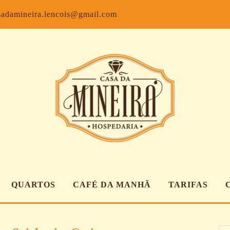
Facebook
Inst
sadamineira.lencois@gmail.com
QUARTOS
CAFÉ DA MANHÃ
TARIFAS