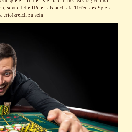
zu spielen. Halten Sie sich an Ihre Strategien und
en, sowohl die Höhen als auch die Tiefen des Spiels
g erfolgreich zu sein.