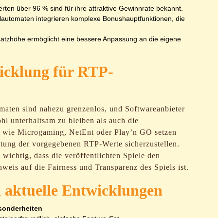
ten über 96 % sind für ihre attraktive Gewinnrate bekannt.
lautomaten integrieren komplexe Bonushauptfunktionen, die
insatzhöhe ermöglicht eine bessere Anpassung an die eigene
wicklung für RTP-
maten sind nahezu grenzenlos, und Softwareanbieter
hl unterhaltsam zu bleiben als auch die
r wie Microgaming, NetEnt oder Play’n GO setzen
ltung der vorgegebenen RTP-Werte sicherzustellen.
 wichtig, dass die veröffentlichten Spiele den
nweis auf die Fairness und Transparenz des Spiels ist.
d aktuelle Entwicklungen
sonderheiten