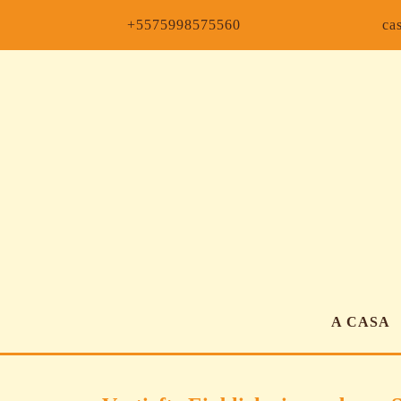
Pular
+5575998575560
ca
para
o
conteúdo
A CASA