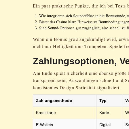
Ein paar praktische Punkte, die ich bei Tests
Wie integrieren sich Soundeffekte in die Bonusrunde, 
Bietet das Casino klare Hinweise zu Bonusbedingunge
Sind Sound-Optionen gut zugänglich, also schnell zu f
Wenn ein Bonus groß angekündigt wird, erwart
nicht nur Helligkeit und Trompeten. Spielerfre
Zahlungsoptionen, Ve
Am Ende spielt Sicherheit eine ebenso groß
transparent sein, Auszahlungen schnell und Supp
konsistentes Design Seriosität signalisiert.
Zahlungsmethode
Typ
Vo
Kreditkarte
Karte
We
E-Wallets
Digital
S