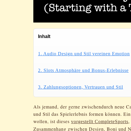
Inhalt
1. Audio Design und Stil vereinen Emotion
2. Slots Atmosphäre und Bonus-Erlebnisse
3. Zahlungsoptionen, Vertrauen und Stil
Als jemand, der gerne zwischendurch neue Casi
und Stil das Spielerlebnis formen können. Ein 
wollen, ist dieses
,
vorgestellt CompleteSports
Zusammenhang zwischen Design, Boni und Nut