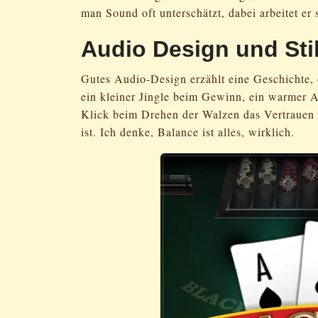
man Sound oft unterschätzt, dabei arbeitet er s
Audio Design und Sti
Gutes Audio-Design erzählt eine Geschichte,
ein kleiner Jingle beim Gewinn, ein warmer 
Klick beim Drehen der Walzen das Vertrauen s
ist. Ich denke, Balance ist alles, wirklich.