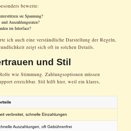
 besonders bewerte:
unterstützen sie Spannung?
n und Auszahlungsraten?
inden im Interface?
e ich auch eine verständliche Darstellung der Regeln,
undlichkeit zeigt sich oft in solchen Details.
rtrauen und Stil
e Rolle wie Stimmung. Zahlungsoptionen müssen
ort erreichbar. Stil hilft hier, weil ein klares,
rteile
it verbreitet, schnelle Einzahlungen
chnelle Auszahlungen, oft Gebührenfrei