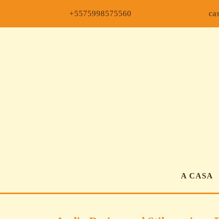
Pular
+5575998575560
ca
para
o
conteúdo
A CASA