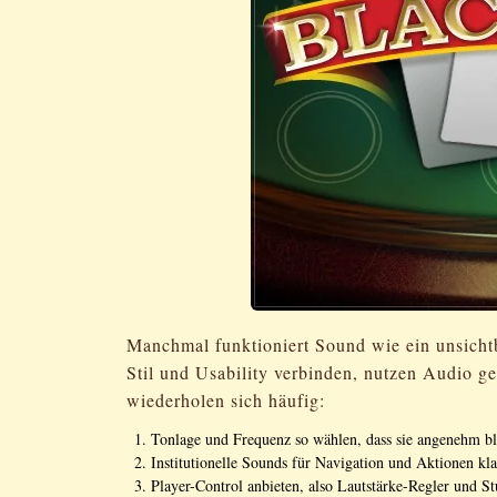
Manchmal funktioniert Sound wie ein unsicht
Stil und Usability verbinden, nutzen Audio ge
wiederholen sich häufig:
Tonlage und Frequenz so wählen, dass sie angenehm ble
Institutionelle Sounds für Navigation und Aktionen kla
Player-Control anbieten, also Lautstärke-Regler und 