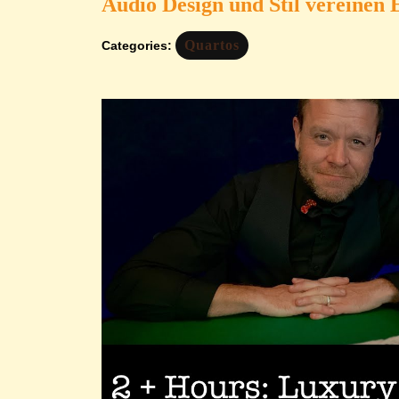
Audio Design und Stil vereinen
Quartos
Categories: