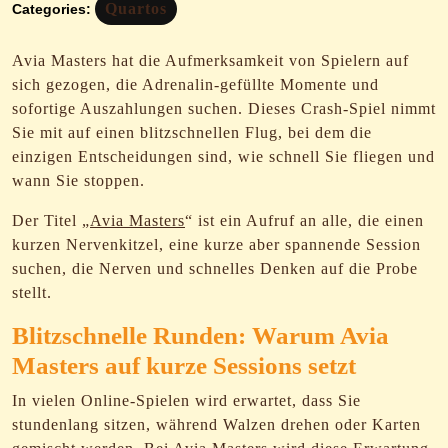
Quartos
Categories:
Avia Masters hat die Aufmerksamkeit von Spielern auf
sich gezogen, die Adrenalin‑gefüllte Momente und
sofortige Auszahlungen suchen. Dieses Crash‑Spiel nimmt
Sie mit auf einen blitzschnellen Flug, bei dem die
einzigen Entscheidungen sind, wie schnell Sie fliegen und
wann Sie stoppen.
Der Titel „
Avia Masters
“ ist ein Aufruf an alle, die einen
kurzen Nervenkitzel, eine kurze aber spannende Session
suchen, die Nerven und schnelles Denken auf die Probe
stellt.
Blitzschnelle Runden: Warum Avia
Masters auf kurze Sessions setzt
In vielen Online‑Spielen wird erwartet, dass Sie
stundenlang sitzen, während Walzen drehen oder Karten