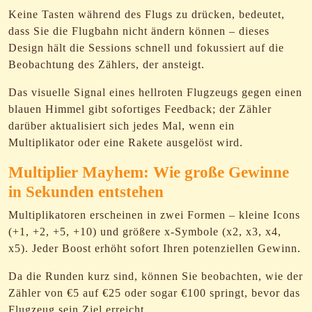
Keine Tasten während des Flugs zu drücken, bedeutet,
dass Sie die Flugbahn nicht ändern können – dieses
Design hält die Sessions schnell und fokussiert auf die
Beobachtung des Zählers, der ansteigt.
Das visuelle Signal eines hellroten Flugzeugs gegen einen
blauen Himmel gibt sofortiges Feedback; der Zähler
darüber aktualisiert sich jedes Mal, wenn ein
Multiplikator oder eine Rakete ausgelöst wird.
Multiplier Mayhem: Wie große Gewinne
in Sekunden entstehen
Multiplikatoren erscheinen in zwei Formen – kleine Icons
(+1, +2, +5, +10) und größere x‑Symbole (x2, x3, x4,
x5). Jeder Boost erhöht sofort Ihren potenziellen Gewinn.
Da die Runden kurz sind, können Sie beobachten, wie der
Zähler von €5 auf €25 oder sogar €100 springt, bevor das
Flugzeug sein Ziel erreicht.