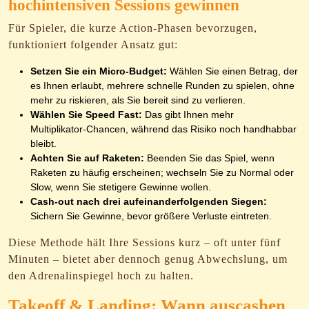
hochintensiven Sessions gewinnen
Für Spieler, die kurze Action‑Phasen bevorzugen,
funktioniert folgender Ansatz gut:
Setzen Sie ein Micro‑Budget:
Wählen Sie einen Betrag, der
es Ihnen erlaubt, mehrere schnelle Runden zu spielen, ohne
mehr zu riskieren, als Sie bereit sind zu verlieren.
Wählen Sie Speed Fast:
Das gibt Ihnen mehr
Multiplikator‑Chancen, während das Risiko noch handhabbar
bleibt.
Achten Sie auf Raketen:
Beenden Sie das Spiel, wenn
Raketen zu häufig erscheinen; wechseln Sie zu Normal oder
Slow, wenn Sie stetigere Gewinne wollen.
Cash-out nach drei aufeinanderfolgenden Siegen:
Sichern Sie Gewinne, bevor größere Verluste eintreten.
Diese Methode hält Ihre Sessions kurz – oft unter fünf
Minuten – bietet aber dennoch genug Abwechslung, um
den Adrenalinspiegel hoch zu halten.
Takeoff & Landing: Wann auscashen