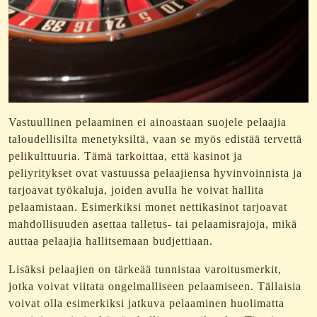
Vastuullinen pelaaminen ei ainoastaan suojele pelaajia
taloudellisilta menetyksiltä, vaan se myös edistää tervettä
pelikulttuuria. Tämä tarkoittaa, että kasinot ja
peliyritykset ovat vastuussa pelaajiensa hyvinvoinnista ja
tarjoavat työkaluja, joiden avulla he voivat hallita
pelaamistaan. Esimerkiksi monet nettikasinot tarjoavat
mahdollisuuden asettaa talletus- tai pelaamisrajoja, mikä
auttaa pelaajia hallitsemaan budjettiaan.
Lisäksi pelaajien on tärkeää tunnistaa varoitusmerkit,
jotka voivat viitata ongelmalliseen pelaamiseen. Tällaisia
voivat olla esimerkiksi jatkuva pelaaminen huolimatta