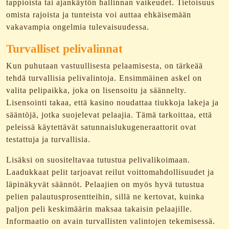
tappioista tai ajankäytön hallinnan vaikeudet. Tietoisuus
omista rajoista ja tunteista voi auttaa ehkäisemään
vakavampia ongelmia tulevaisuudessa.
Turvalliset pelivalinnat
Kun puhutaan vastuullisesta pelaamisesta, on tärkeää
tehdä turvallisia pelivalintoja. Ensimmäinen askel on
valita pelipaikka, joka on lisensoitu ja säännelty.
Lisensointi takaa, että kasino noudattaa tiukkoja lakeja ja
sääntöjä, jotka suojelevat pelaajia. Tämä tarkoittaa, että
peleissä käytettävät satunnaislukugeneraattorit ovat
testattuja ja turvallisia.
Lisäksi on suositeltavaa tutustua pelivalikoimaan.
Laadukkaat pelit tarjoavat reilut voittomahdollisuudet ja
läpinäkyvät säännöt. Pelaajien on myös hyvä tutustua
pelien palautusprosentteihin, sillä ne kertovat, kuinka
paljon peli keskimäärin maksaa takaisin pelaajille.
Informaatio on avain turvallisten valintojen tekemisessä.