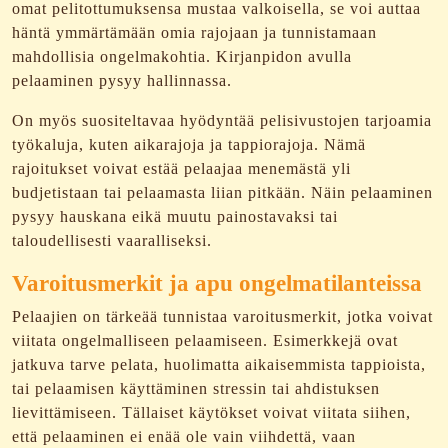
omat pelitottumuksensa mustaa valkoisella, se voi auttaa
häntä ymmärtämään omia rajojaan ja tunnistamaan
mahdollisia ongelmakohtia. Kirjanpidon avulla
pelaaminen pysyy hallinnassa.
On myös suositeltavaa hyödyntää pelisivustojen tarjoamia
työkaluja, kuten aikarajoja ja tappiorajoja. Nämä
rajoitukset voivat estää pelaajaa menemästä yli
budjetistaan tai pelaamasta liian pitkään. Näin pelaaminen
pysyy hauskana eikä muutu painostavaksi tai
taloudellisesti vaaralliseksi.
Varoitusmerkit ja apu ongelmatilanteissa
Pelaajien on tärkeää tunnistaa varoitusmerkit, jotka voivat
viitata ongelmalliseen pelaamiseen. Esimerkkejä ovat
jatkuva tarve pelata, huolimatta aikaisemmista tappioista,
tai pelaamisen käyttäminen stressin tai ahdistuksen
lievittämiseen. Tällaiset käytökset voivat viitata siihen,
että pelaaminen ei enää ole vain viihdettä, vaan