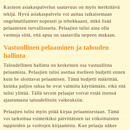
Kasinon asiakaspalvelun saatavuus on myös merkittävä
tekijä. Hyvä asiakaspalvelu voi auttaa ratkaisemaan
ongelmatilanteet nopeasti ja tehokkaasti, mikä lisää
pelaamisen turvallisuutta. Pelaajien tulisi aina olla
varmoja siitä, että apua on saatavilla tarpeen mukaan.
Vastuullinen pelaaminen ja talouden
hallinta
Taloudellinen hallinta on keskeinen osa vastuullista
pelaamista. Pelaajien tulisi asettaa itselleen budjetti ennen
kuin he aloittavat pelaamisen. Tämä budjetti määrittää,
kuinka paljon rahaa he ovat valmiita käyttämään, eikä sitä
tulisi ylittää. Tällä tavoin pelaajat voivat estää itsensä
ajautumasta taloudellisiin vaikeuksiin.
Pelaajien tulisi myös pitää kirjaa pelaamisestaan. Tämä
voi tarkoittaa esimerkiksi päivittäisten tai viikoittaisten
tappioiden ja voittojen kirjaamista. Kun pelaaja näkee