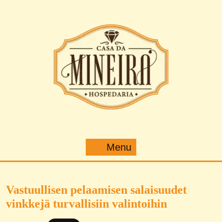
Pular
para
o
conteúdo
Menu
Menu
Vastuullisen pelaamisen salaisuudet
vinkkejä turvallisiin valintoihin