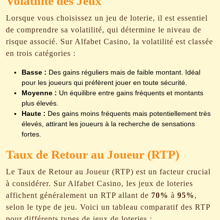
Volatilité des Jeux
Lorsque vous choisissez un jeu de loterie, il est essentiel
de comprendre sa volatilité, qui détermine le niveau de
risque associé. Sur Alfabet Casino, la volatilité est classée
en trois catégories :
Basse :
Des gains réguliers mais de faible montant. Idéal
pour les joueurs qui préfèrent jouer en toute sécurité.
Moyenne :
Un équilibre entre gains fréquents et montants
plus élevés.
Haute :
Des gains moins fréquents mais potentiellement très
élevés, attirant les joueurs à la recherche de sensations
fortes.
Taux de Retour au Joueur (RTP)
Le Taux de Retour au Joueur (RTP) est un facteur crucial
à considérer. Sur Alfabet Casino, les jeux de loteries
affichent généralement un RTP allant de
70%
à
95%
,
selon le type de jeu. Voici un tableau comparatif des RTP
pour différents types de jeux de loteries :