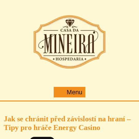
Pular
para
o
conteúdo
Menu
Menu
Jak se chránit před závislostí na hraní –
Tipy pro hráče Energy Casino